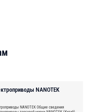
ам
ектроприводы NANOTEK
троприводы NANOTEK Общие сведения
троприводы торговой марки NANOTEK (Китай)